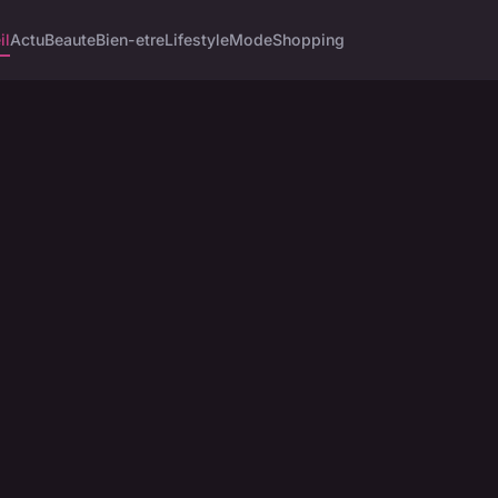
il
Actu
Beaute
Bien-etre
Lifestyle
Mode
Shopping