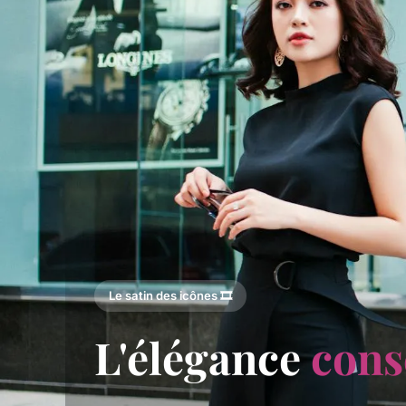
Le satin des icônes 🎞️
L'élégance
cons