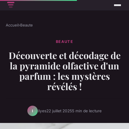
Accueil
›
Beaute
BEAUTE
Découverte et décodage de
la pyramide olfactive d'un
parfum : les mystères
révélés !
Ilyes
22 juillet 2025
5 min de lecture
I