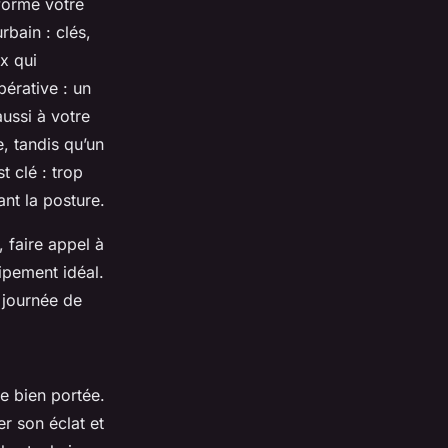
éforme votre
rbain : clés,
x qui
pérative : un
ussi à votre
, tandis qu’un
t clé : trop
sant la posture.
 faire appel à
ipement idéal.
 journée de
e bien portée.
r son éclat et