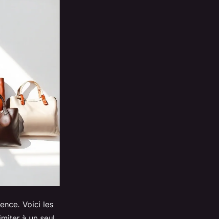
ence. Voici les
miter à un seul