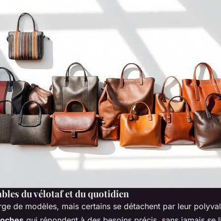
bles du vélotaf et du quotidien
ge de modèles, mais certains se détachent par leur polyval
coches
qui répondent à des besoins précis, sans jamais se li