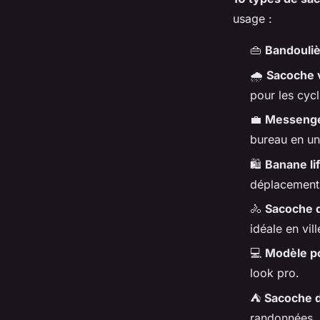
usage :
👜
Bandouliè
🌧️
Sacoche 
pour les cycl
💼
Messenge
bureau en un 
🛍️
Banane li
déplacements
🚴
Sacoche 
idéale en vill
💻
Modèle po
look pro.
⛺
Sacoche d
randonnées.