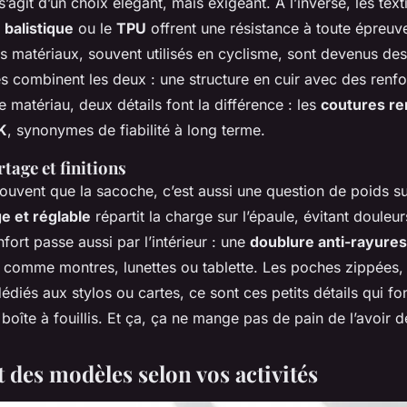
s’agit d’un choix élégant, mais exigeant. À l’inverse, les tex
 balistique
ou le
TPU
offrent une résistance à toute épreuv
s matériaux, souvent utilisés en cyclisme, sont devenus des 
s combinent les deux : une structure en cuir avec des renfo
e matériau, deux détails font la différence : les
coutures re
K
, synonymes de fiabilité à long terme.
tage et finitions
ouvent que la sacoche, c’est aussi une question de poids su
ge et réglable
répartit la charge sur l’épaule, évitant douleur
nfort passe aussi par l’intérieur : une
doublure anti-rayures
, comme montres, lunettes ou tablette. Les poches zippées, 
iés aux stylos ou cartes, ce sont ces petits détails qui fo
boîte à fouillis. Et ça, ça ne mange pas de pain de l’avoir d
 des modèles selon vos activités