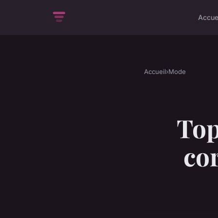
Accue
Accueil
›
Mode
Top
co