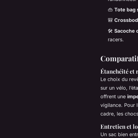
👜
Tote bag 
🎒
Crossbod
🛠️
Sacoche d
racers.
Comparatif
Étanchéité et 
Le choix du rev
sur un vélo, l’
offrent une
impe
vigilance. Pour l
cadre, les chocs
Entretien et lo
Un sac bien ent