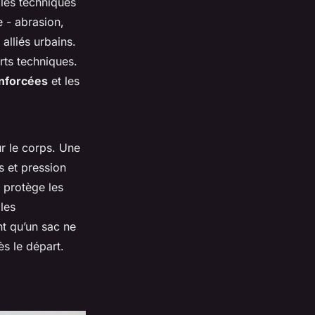
tiles techniques
e - abrasion,
alliés urbains.
rts techniques.
nforcées
et les
r le corps. Une
s et pression
protège les
les
nt qu’un sac ne
ès le départ.