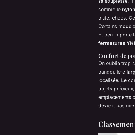
sa souplesse. Il 
comme le
nylon
pluie, chocs. Ce
Certains modèle
Et peu importe l
fermetures YK
Confort de por
On oublie trop s
bandoulière
lar
localisée. Le co
objets précieux
emplacements déd
devient pas une 
Classement