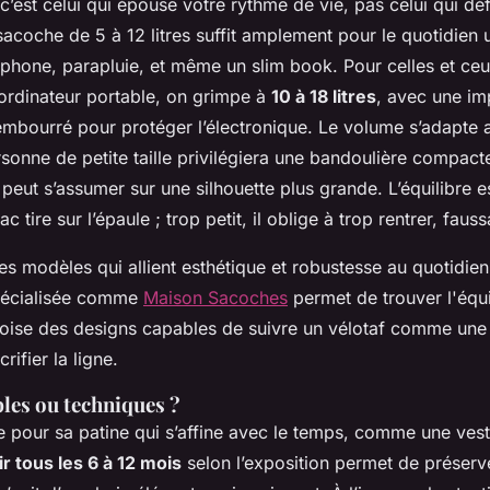
’est celui qui épouse votre rythme de vie, pas celui qui d
sacoche de 5 à 12 litres suffit amplement pour le quotidien u
léphone, parapluie, et même un slim book. Pour celles et ceu
 ordinateur portable, on grimpe à
10 à 18 litres
, avec une im
mbourré pour protéger l’électronique. Le volume s’adapte a
sonne de petite taille privilégiera une bandoulière compacte
 peut s’assumer sur une silhouette plus grande. L’équilibre es
c tire sur l’épaule ; trop petit, il oblige à trop rentrer, faus
s modèles qui allient esthétique et robustesse au quotidien,
pécialisée comme
Maison Sacoches
permet de trouver l'équ
croise des designs capables de suivre un vélotaf comme une
rifier la ligne.
les ou techniques ?
me pour sa patine qui s’affine avec le temps, comme une vest
ir tous les 6 à 12 mois
selon l’exposition permet de préserve