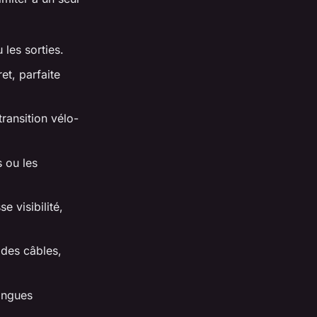
 les sorties.
et, parfaite
ransition vélo-
s ou les
e visibilité,
 des câbles,
longues