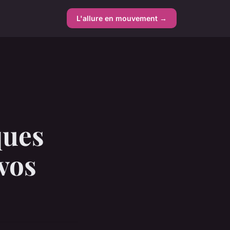
L'allure en mouvement →
ques
vos