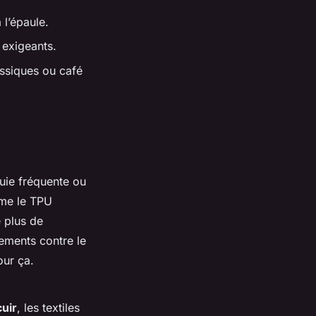
 l’épaule.
 exigeants.
assiques ou café
uie fréquente ou
mme le TPU
e plus de
ttements contre le
our ça.
cuir
, les textiles