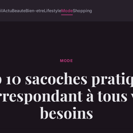
il
Actu
Beaute
Bien-etre
Lifestyle
Mode
Shopping
MODE
 10 sacoches prati
rrespondant à tous 
besoins