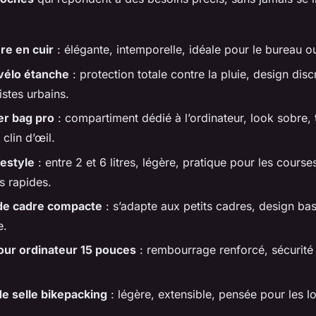
re en cuir
: élégante, intemporelle, idéale pour le bureau ou
vélo étanche
: protection totale contre la pluie, design discr
istes urbains.
r bag pro
: compartiment dédié à l’ordinateur, look sobre, t
clin d’œil.
festyle
: entre 2 et 6 litres, légère, pratique pour les course
 rapides.
de cadre compacte
: s’adapte aux petits cadres, design bass
e.
ur ordinateur 15 pouces
: rembourrage renforcé, sécurité
e selle bikepacking
: légère, extensible, pensée pour les 