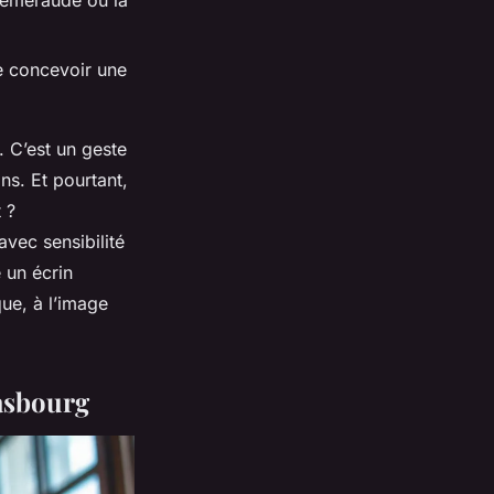
l’émeraude ou la
e concevoir une
. C’est un geste
ns. Et pourtant,
 ?
vec sensibilité
 un écrin
que, à l’image
rasbourg