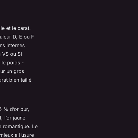
le et le carat.
uleur D, E ou F
ns internes
s VS ou SI
 le poids -
sur un gros
rat bien taillé
75 % d’or pur,
, l’or jaune
he romantique. Le
 mieux à l’usure