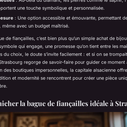
cieuses
: Au-delà du diamant, les pierres comme le saphir, 
portent une touche symbolique et personnalisée.
mesure
: Une option accessible et émouvante, permettant d
, même avec un budget maîtrisé.
e de fiançailles, c’est bien plus qu’un simple achat de bijou
symbole qui engage, une promesse qu’on tient entre les mai
s du choix, le doute s’invite facilement : et si on se trompait
trasbourg regorge de savoir-faire pour guider ce moment a
in des boutiques impersonnelles, la capitale alsacienne offre
adition et modernité se rencontrent pour créer une pièce uni
ère.
nicher la bague de fiançailles idéale à St