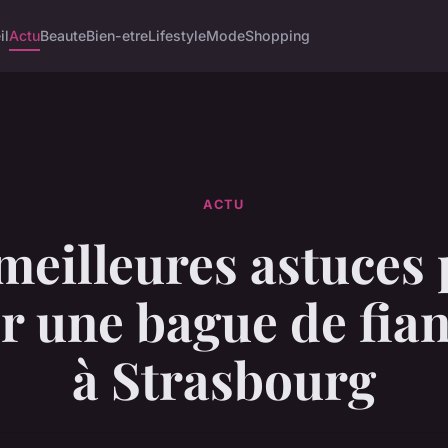
il
Actu
Beaute
Bien-etre
Lifestyle
Mode
Shopping
ACTU
meilleures astuces
r une bague de fian
à Strasbourg