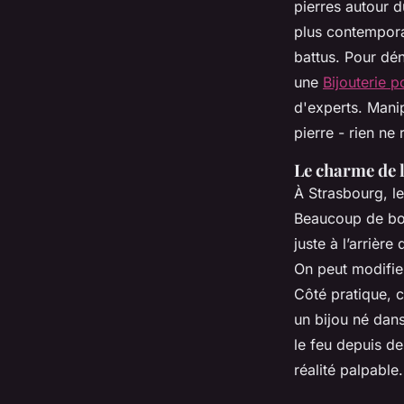
pierres autour d
plus contempora
battus. Pour dén
une
Bijouterie 
d'experts. Manip
pierre - rien ne
Le charme de l
À Strasbourg, l
Beaucoup de bout
juste à l’arrière
On peut modifie
Côté pratique, c’
un bijou né dans
le feu depuis d
réalité palpable.