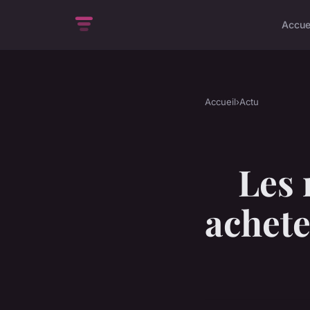
Accue
Accueil
›
Actu
Les 
achete