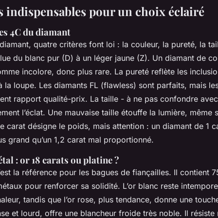
s indispensables pour un choix éclairé
es 4C du diamant
amant, quatre critères font loi : la couleur, la pureté, la tail
lue du blanc pur (D) à un léger jaune (Z). Un diamant de co
mme incolore, donc plus rare. La pureté reflète les inclusio
à la loupe. Les diamants FL (flawless) sont parfaits, mais le
lent rapport qualité-prix. La taille - à ne pas confondre avec
ement l’éclat. Une mauvaise taille étouffe la lumière, même 
le carat désigne le poids, mais attention : un diamant de 1 ca
us grand qu’un 1,2 carat mal proportionné.
tal : or 18 carats ou platine ?
’est la référence pour les bagues de fiançailles. Il contient 
métaux pour renforcer sa solidité. L’or blanc reste intemporel
aleur, tandis que l’or rose, plus tendance, donne une touc
se et lourd, offre une blancheur froide très noble. Il résiste