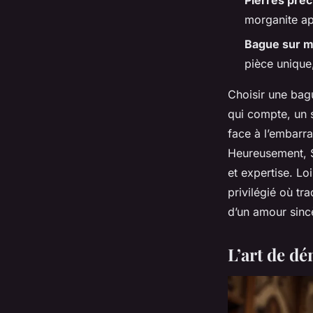
Pierres pré
morganite ap
Bague sur 
pièce unique
Choisir une bagu
qui compte, un 
face à l’embarra
Heureusement, S
et expertise. Lo
privilégié où tr
d’un amour sinc
L’art de dé