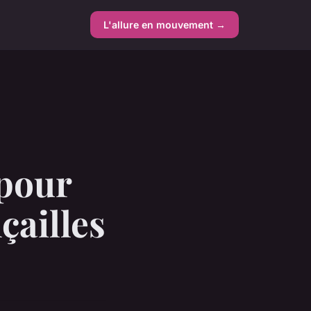
L'allure en mouvement →
 pour
çailles