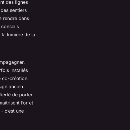
ent des lignes
des sentiers
se rendre dans
 conseils
 la lumière de la
compagagner.
ois installés
e co-création.
ign ancien.
fierté de porter
îtrisent l’or et
 - c’est une