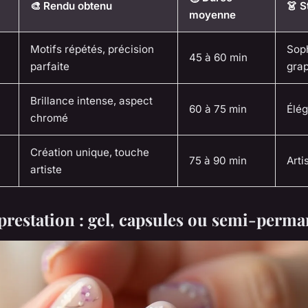
🎨 Rendu obtenu
👗 S
moyenne
Motifs répétés, précision
Soph
45 à 60 min
parfaite
gra
Brillance intense, aspect
60 à 75 min
Élég
chromé
Création unique, touche
75 à 90 min
Arti
artiste
 prestation : gel, capsules ou semi-perma