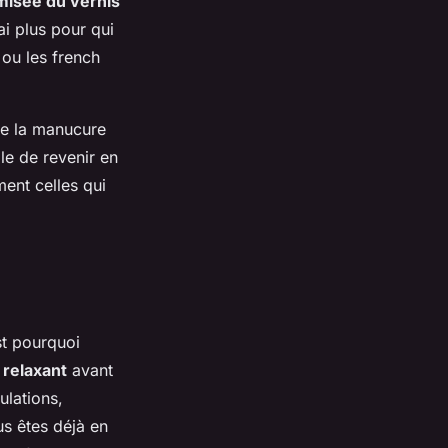
misée du vernis
ai plus pour qui
 ou les french
rme la manucure
ile de revenir en
ent celles qui
st pourquoi
relaxant
avant
lations,
us êtes déjà en