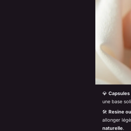
💎
Capsules
une base sol
🛠️
Resine ou
allonger lég
naturelle
.