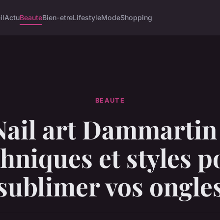
il
Actu
Beaute
Bien-etre
Lifestyle
Mode
Shopping
BEAUTE
Nail art Dammartin 
chniques et styles p
sublimer vos ongle