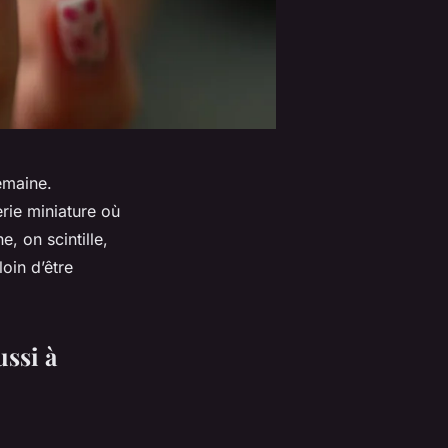
semaine.
rie miniature où
, on scintille,
oin d’être
ussi à