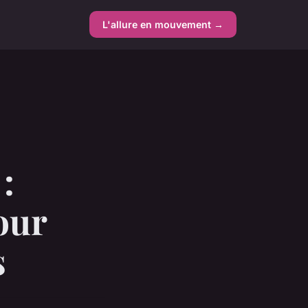
L'allure en mouvement →
:
our
s