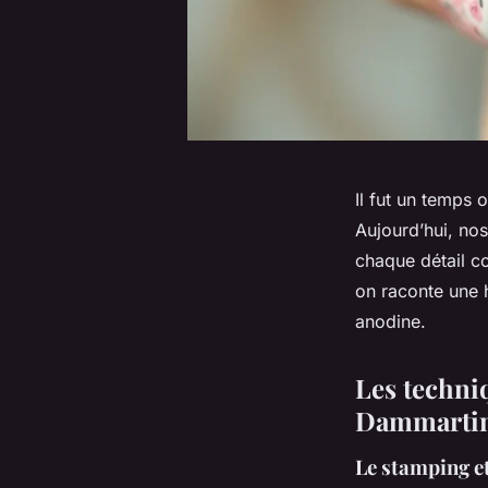
Il fut un temps o
Aujourd’hui, nos
chaque détail co
on raconte une h
anodine.
Les techni
Dammarti
Le stamping et