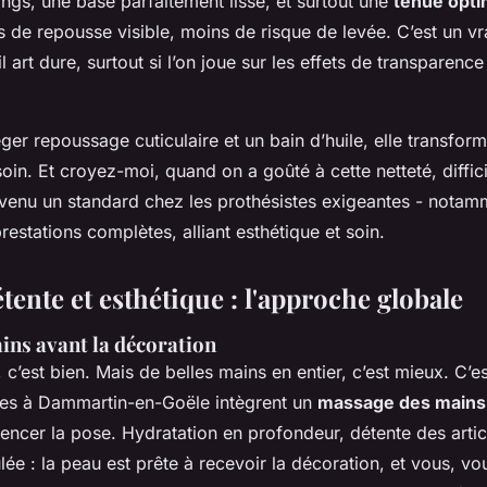
ngs, une base parfaitement lisse, et surtout une
tenue opti
s de repousse visible, moins de risque de levée. C’est un vr
l art dure, surtout si l’on joue sur les effets de transparence
ger repoussage cuticulaire et un bain d’huile, elle transfo
soin. Et croyez-moi, quand on a goûté à cette netteté, diffic
evenu un standard chez les prothésistes exigeantes - notamm
estations complètes, alliant esthétique et soin.
tente et esthétique : l'approche globale
ins avant la décoration
, c’est bien. Mais de belles mains en entier, c’est mieux. C’e
tes à Dammartin-en-Goële intègrent un
massage des mains 
er la pose. Hydratation en profondeur, détente des articu
ulée : la peau est prête à recevoir la décoration, et vous, vo