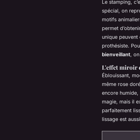
Le stamping, c’e
spécial, on repr
motifs animalie
permet d’obteni
unique peuvent 
prothésiste. Po
bienveillant
, o
L'effet miroir
Éblouissant, mod
même rose doré.
encore humide, pu
magie, mais il 
parfaitement lis
lissage est auss