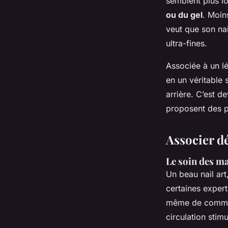
semblent plus lo
ou du gel
. Moin
veut que son nai
ultra-fines.
Associée à un lé
en un véritable 
arrière. C’est d
proposent des pr
Associer dé
Le soin des ma
Un beau nail art
certaines exper
même de commenc
circulation stim