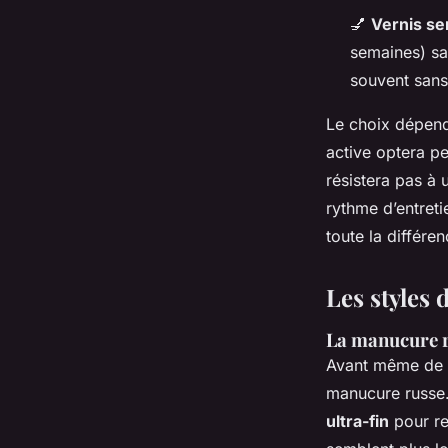
💅
Vernis s
semaines) sa
souvent sans
Le choix dépend 
active optera pe
résistera pas à 
rythme d’entreti
toute la différen
Les styles 
La manucure r
Avant même de po
manucure russe. 
ultra-fin
pour ret