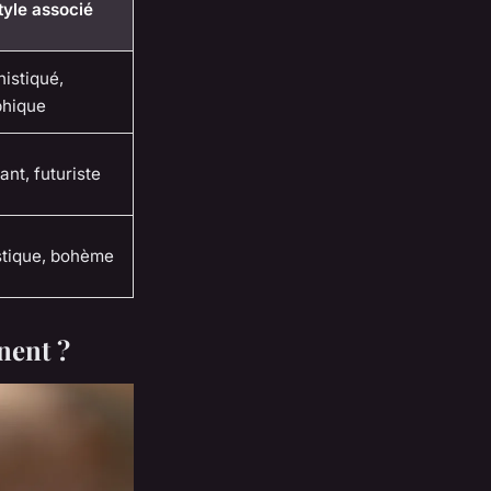
tyle associé
istiqué,
phique
ant, futuriste
stique, bohème
nent ?