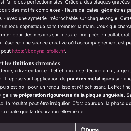
st l’allié des perfectionnistes. Grâce à des plaques gravée
oduit des motifs complexes - fleurs délicates, géométries p
rs - avec une symétrie irréprochable sur chaque ongle. Cett
r un look sophistiqué sans trembler la main. Ceux qui cher
opter pour des designs sur-mesure, imaginés en collaborati
ur réserver une séance créative où l’accompagnement est
pe
n peut
https://bodynailsfolie.fr/
.
 et les finitions chromées
erne, ultra-tendance : l’effet miroir se décline en or, argent
 Il repose sur l’application de
poudres métalliques
sur une
is est poli pour un rendu lisse et réfléchissant. L’effet final
exige une
préparation rigoureuse de la plaque unguéale
. S
se, le résultat peut être irrégulier. C’est pourquoi la phase d
i cruciale que la décoration elle-même.
⏱️ Durée