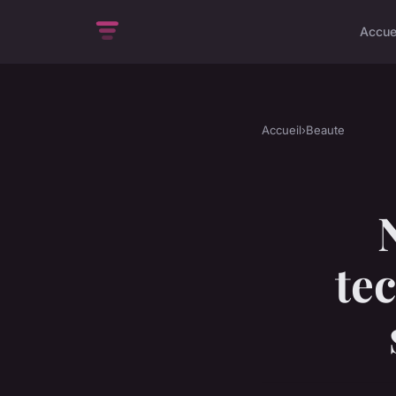
Accue
Accueil
›
Beaute
te