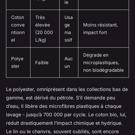
le
Coton
Très
Usa
conve
élevée
ge
Moins résistant,
ntionn
(20 000
ma
impact fort
el
L/kg)
ssif
Dégrade en
Polye
Auc
Faible
microplastiques,
ster
un
non biodégradable
Le polyester, omniprésent dans les collections bas de
gamme, est dérivé du pétrole. S’il demande peu
d’eau, il libère des microfibres plastiques à chaque
lavage - jusqu’à 700 000 par cycle. Le coton bio, lui,
réduit drastiquement l’impact chimique et hydrique.
Le lin ou le chanvre, souvent oubliés, sont encore