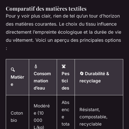
Comparatif des matières textiles
Pour y voir plus clair, rien de tel qu’un tour d’horizon
des matières courantes. Le choix du tissu influence
directement l’empreinte écologique et la durée de vie
du vêtement. Voici un aperçu des principales options
:
💧
☠️
🔍
Consom
Pes
🔄 Durabilité &
Matièr
mation
tici
recyclage
e
d’eau
des
Abs
Modéré
enc
Résistant,
Coton
e (10
e
compostable,
bio
000
tota
recyclable
L/kg)