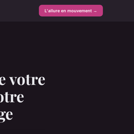
L'allure en mouvement →
e votre
otre
ge