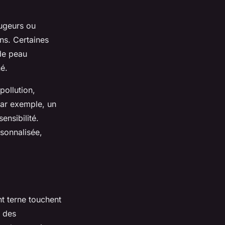
ougeurs ou
ns. Certaines
de peau
né.
pollution,
Par exemple, un
ensibilité.
sonnalisée,
nt terne touchent
t des