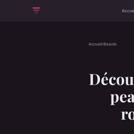
Accue
Accueil
›
Beaute
Découv
pea
r