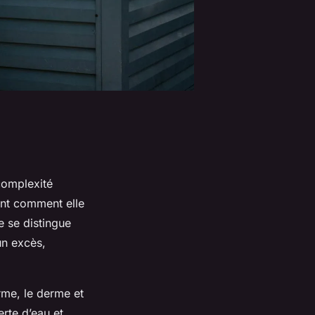
complexité
ant comment elle
e se distingue
un excès,
rme, le derme et
rte d’eau et