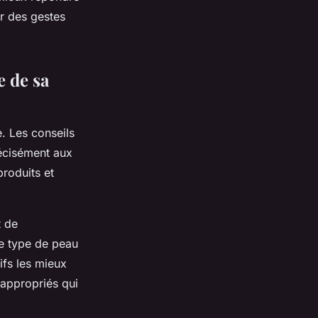
r des gestes
e de sa
. Les conseils
récisément aux
roduits et
t de
le type de peau
tifs les mieux
nappropriés qui