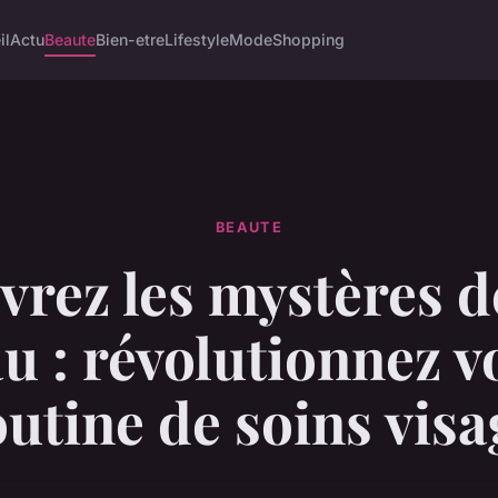
il
Actu
Beaute
Bien-etre
Lifestyle
Mode
Shopping
BEAUTE
rez les mystères d
u : révolutionnez v
outine de soins visa