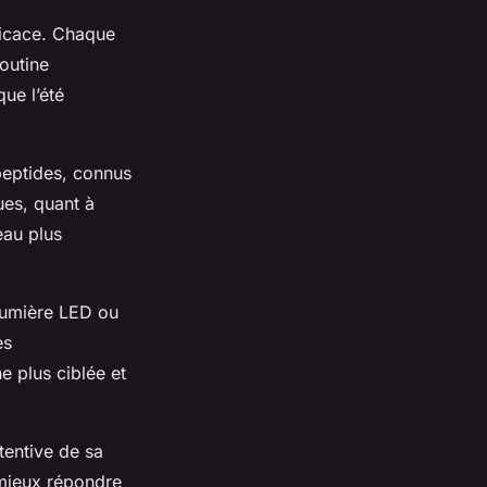
fficace. Chaque
outine
que l’été
peptides, connus
ues, quant à
eau plus
à lumière LED ou
es
e plus ciblée et
tentive de sa
 mieux répondre