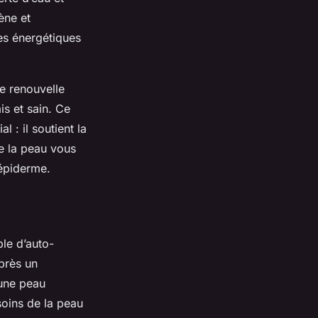
ène et
ves énergétiques
e renouvelle
is et sain. Ce
 : il soutient la
e la peau vous
 épiderme.
le d’auto-
près un
 une peau
soins de la peau